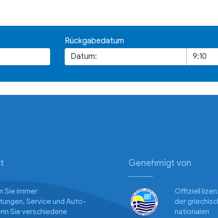
Rückgabedatum
t
Genehmigt von
n Sie immer
Offiziell lize
istungen, Service und Auto-
der griechis
enn Sie verschiedene
nationalen