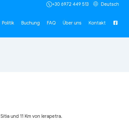
+30 6972 449 513
Deutsch
Politik
Buchung
FAQ
Über uns
Kontakt
Sitia und 11 Km von Ierapetra.