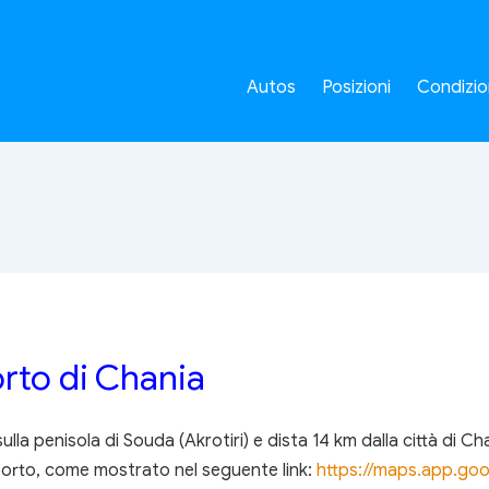
Autos
Posizioni
Condizio
rto di Chania
la penisola di Souda (Akrotiri) e dista 14 km dalla città di Ch
oporto, come mostrato nel seguente link:
https://maps.app.g