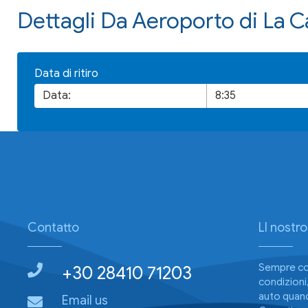
Dettagli Da Aeroporto di La 
Data di ritiro
Contatto
Ll nostro
Sempre con
+30 28410 71203
condizioni,
auto quand
Email us