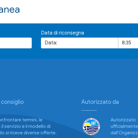
Canea
Data di riconsegna
 consiglio
Autorizzato da
frontare termini, le
Autorizzato
 il servizio e il modello di
ufficialment
o si riceve diverse offerte.
dall'Organiz