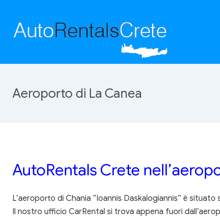
Aeroporto di La Canea
AutoRentals Crete nell’aeropo
L’aeroporto di Chania “Ioannis Daskalogiannis” è situato sul
Il nostro ufficio CarRental si trova appena fuori dall’aer