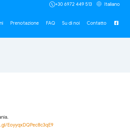
+30 6972 449 513
Italiano
ni
Prenotazione
FAQ
Su di noi
Contatto
ania.
oo.gl/EoyyqxDQPec8c3qE9