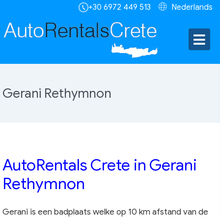
+30 6972 449 513
Nederlands
Gerani Rethymnon
AutoRentals Crete in Gerani
Rethymnon
Gerani is een badplaats welke op 10 km afstand van de