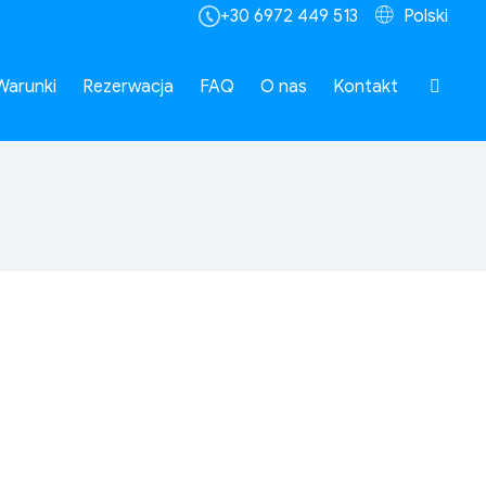
+30 6972 449 513
Polski
Warunki
Rezerwacja
FAQ
O nas
Kontakt