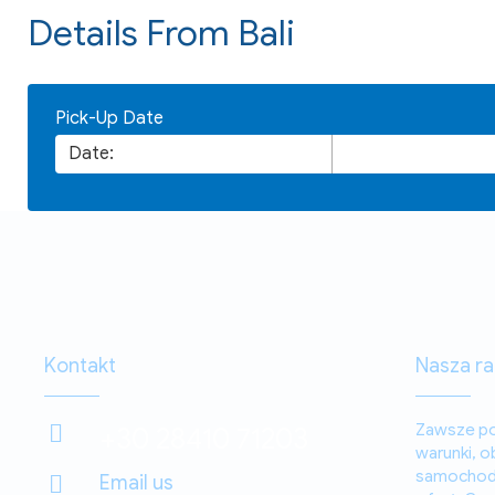
Details From Bali
Pick-Up Date
Kontakt
Nasza r
Zawsze po
+30 28410 71203
warunki, o
samochodu
Email us