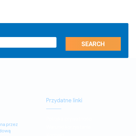
Przydatne linki
Polityka prywatności
ana przez
Warunki korzystania
odową
Kontakt