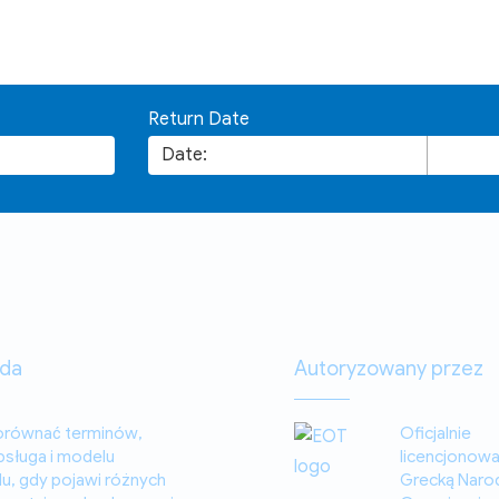
Return Date
ada
Autoryzowany przez
równać terminów,
Oficjalnie
bsługa i modelu
licencjonow
, gdy pojawi różnych
Grecką Nar