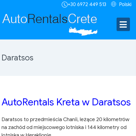
+30 6972 449 513
Polski
Daratsos
AutoRentals Kreta w Daratsos
Daratsos to przedmieścia Chanii, leżące 20 kilometrów
na zachód od miejscowego lotniska i 144 kilometry od
lotniska w Heraklionie.