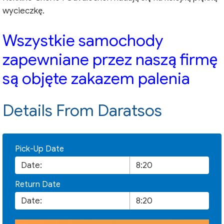
wycieczkę.
Wszystkie samochody
zapewniane przez naszą firmę
są objęte zakazem palenia
Details From Daratsos
Pick-Up Date
Return Date