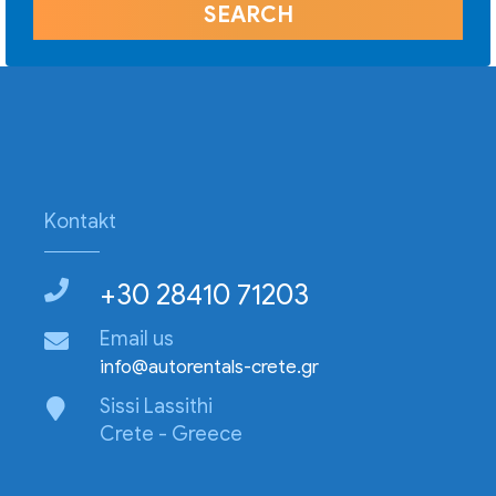
Kontakt
+30 28410 71203
Email us
info@autorentals-crete.gr
Sissi Lassithi
Crete - Greece