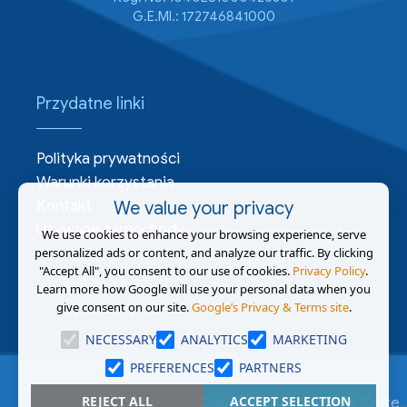
G.E.MI.: 172746841000
Przydatne linki
Polityka prywatności
Warunki korzystania
Kontakt
We value your privacy
Używane samochody
We use cookies to enhance your browsing experience, serve
personalized ads or content, and analyze our traffic. By clicking
"Accept All", you consent to our use of cookies.
Privacy Policy
.
Learn more how Google will use your personal data when you
give consent on our site.
Google’s Privacy & Terms site
.
NECESSARY
ANALYTICS
MARKETING
PREFERENCES
PARTNERS
REJECT ALL
ACCEPT SELECTION
Copyright AutoRentals Crete