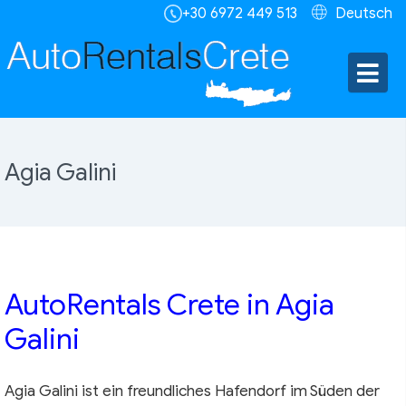
+30 6972 449 513
Deutsch
Agia Galini
AutoRentals Crete in Agia
Galini
Agia Galini ist ein freundliches Hafendorf im Süden der