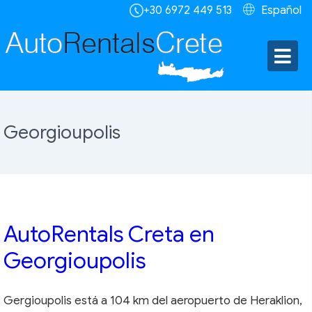
+30 6972 449 513
Español
Georgioupolis
AutoRentals Creta en
Georgioupolis
Gergioupolis está a 104 km del aeropuerto de Heraklion,