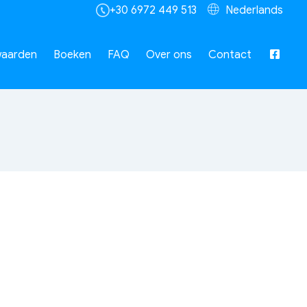
+30 6972 449 513
Nederlands
aarden
Boeken
FAQ
Over ons
Contact