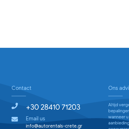
Contact
Ons adv
Altijd ver
+30 28410 71203
bepalingen
wanneer u 
Email us
aanbieding
info@autorentals-crete.gr