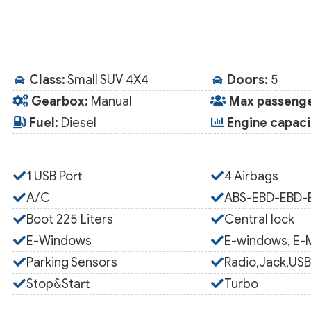
Class:
Small SUV 4X4
Doors:
5
Gearbox:
Manual
Max passenge
Fuel:
Diesel
Engine capacit
1 USB Port
4 Airbags
A/C
ABS-EBD-EBD-E
Boot 225 Liters
Central lock
E-Windows
E-windows, E-M
Parking Sensors
Radio,Jack,USB
Stop&Start
Turbo