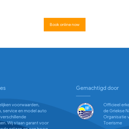
Book online now
ies
Gemachtigd door
gelijken voorwaarden,
Officieel er
, service en model auto
de Griekse N
verschillende
Organisatie 
en. Wij staan garant voor
Toerisme