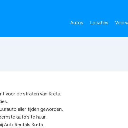
Autos
Locaties
Voorw
nt voor de straten van Kreta,
ies.
uurauto aller tijden geworden.
ernste auto’s te huur.
bij AutoRentals Kreta.