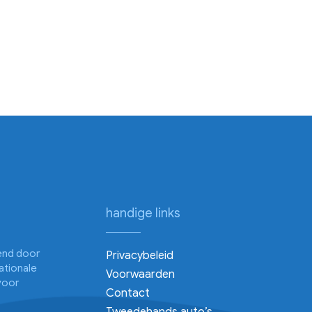
handige links
kend door
Privacybeleid
ationale
Voorwaarden
voor
Contact