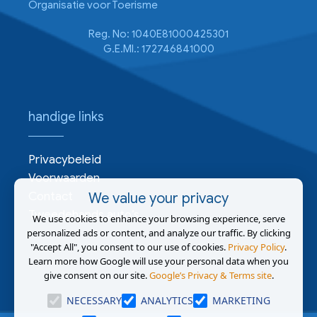
Organisatie voor Toerisme
Reg. No: 1040E81000425301
G.E.MI.: 172746841000
handige links
Privacybeleid
Voorwaarden
Contact
We value your privacy
Tweedehands auto’s
We use cookies to enhance your browsing experience, serve
personalized ads or content, and analyze our traffic. By clicking
"Accept All", you consent to our use of cookies.
Privacy Policy
.
Learn more how Google will use your personal data when you
give consent on our site.
Google’s Privacy & Terms site
.
NECESSARY
ANALYTICS
MARKETING