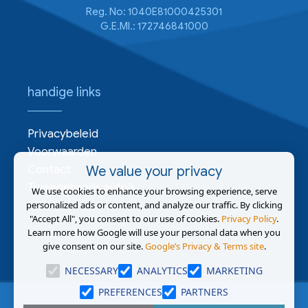
Reg. No: 1040E81000425301
G.E.MI.: 172746841000
handige links
Privacybeleid
Voorwaarden
Contact
We value your privacy
Tweedehands auto’s
We use cookies to enhance your browsing experience, serve
personalized ads or content, and analyze our traffic. By clicking
"Accept All", you consent to our use of cookies.
Privacy Policy
.
Learn more how Google will use your personal data when you
give consent on our site.
Google’s Privacy & Terms site
.
NECESSARY
ANALYTICS
MARKETING
PREFERENCES
PARTNERS