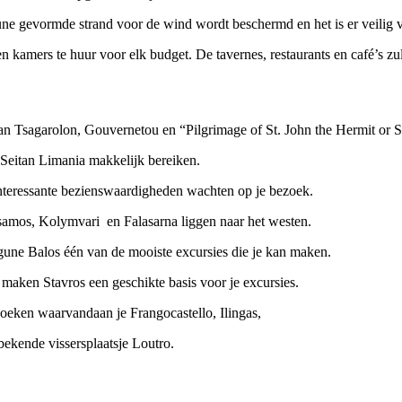
agune gevormde strand voor de wind wordt beschermd en het is er veili
n kamers te huur voor elk budget. De tavernes, restaurants en café’s zulle
 van Tsagarolon, Gouvernetou en “Pilgrimage of St. John the Hermit or S
 Seitan Limania makkelijk bereiken.
interessante bezienswaardigheden wachten op je bezoek.
ssamos, Kolymvari en Falasarna liggen naar het westen.
gune Balos één van de mooiste excursies die je kan maken.
maken Stavros een geschikte basis voor je excursies.
zoeken waarvandaan je Frangocastello, Ilingas,
bekende vissersplaatsje Loutro.