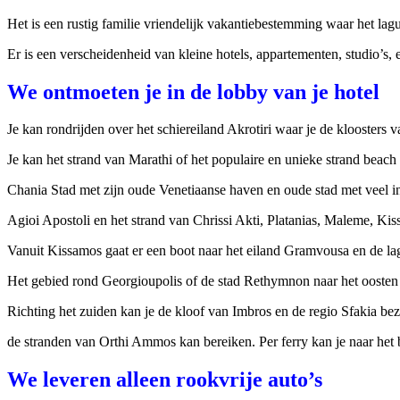
Het is een rustig familie vriendelijk vakantiebestemming waar het l
Er is een verscheidenheid van kleine hotels, appartementen, studio’s, e
We ontmoeten je in de lobby van je hotel
Je kan rondrijden over het schiereiland Akrotiri waar je de kloosters
Je kan het strand van Marathi of het populaire en unieke strand beach
Chania Stad met zijn oude Venetiaanse haven en oude stad met veel 
Agioi Apostoli en het strand van Chrissi Akti, Platanias, Maleme, Ki
Vanuit Kissamos gaat er een boot naar het eiland Gramvousa en de la
Het gebied rond Georgioupolis of de stad Rethymnon naar het oosten 
Richting het zuiden kan je de kloof van Imbros en de regio Sfakia be
de stranden van Orthi Ammos kan bereiken. Per ferry kan je naar het 
We leveren alleen rookvrije auto’s