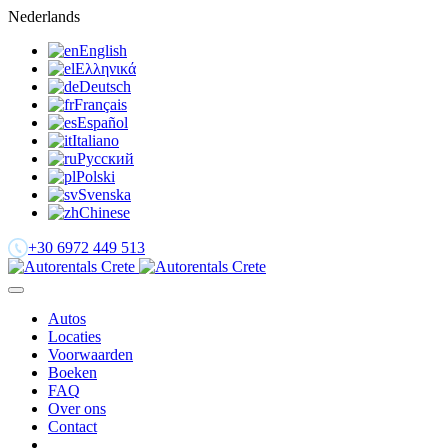
Nederlands
English
Ελληνικά
Deutsch
Français
Español
Italiano
Русский
Polski
Svenska
Chinese
+30 6972 449 513
Autos
Locaties
Voorwaarden
Boeken
FAQ
Over ons
Contact