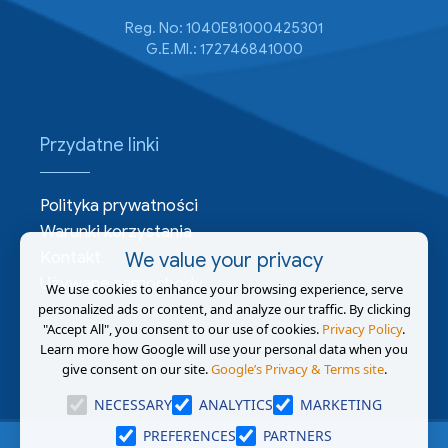
Reg. No: 1040E81000425301
G.E.MI.: 172746841000
Przydatne linki
Polityka prywatności
Warunki korzystania
Kontakt
We value your privacy
Używane samochody
We use cookies to enhance your browsing experience, serve
personalized ads or content, and analyze our traffic. By clicking
"Accept All", you consent to our use of cookies.
Privacy Policy
.
Learn more how Google will use your personal data when you
give consent on our site.
Google’s Privacy & Terms site
.
NECESSARY
ANALYTICS
MARKETING
PREFERENCES
PARTNERS