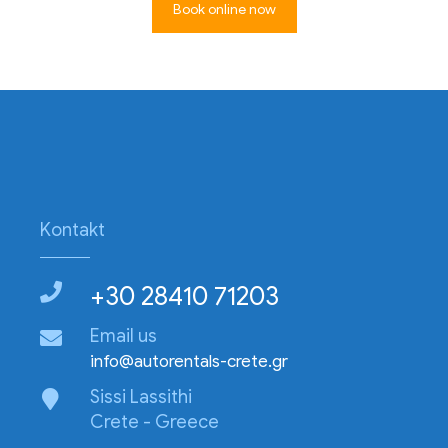
Book online now
Kontakt
+30 28410 71203
Email us
info@autorentals-crete.gr
Sissi Lassithi
Crete - Greece