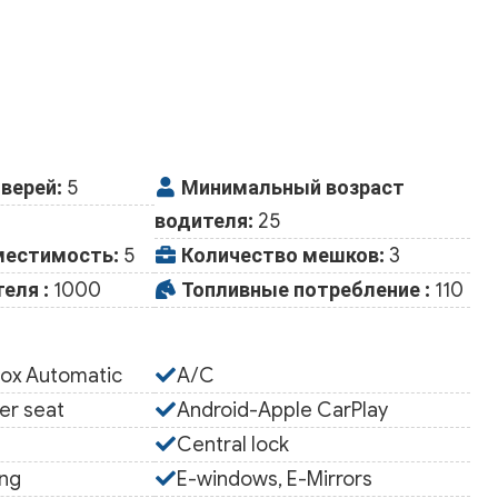
верей:
5
Минимальный возраст
водителя:
25
естимость:
5
Количество мешков:
3
еля :
1000
Топливные потребление :
110
ox Automatic
A/C
er seat
Android-Apple CarPlay
s
Central lock
ing
E-windows, E-Mirrors