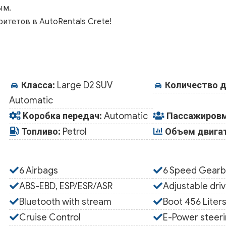
ым.
итетов в AutoRentals Crete!
Класса:
Large D2 SUV
Количество д
Automatic
Kоробка передач:
Automatic
Пассажировм
Топливо:
Petrol
Объем двигат
6 Airbags
6 Speed Gearb
ABS-EBD, ESP/ESR/ASR
Adjustable driv
Bluetooth with stream
Boot 456 Liter
Cruise Control
E-Power steer