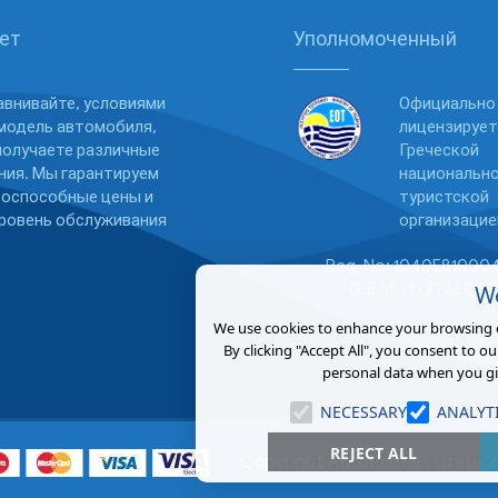
ет
Уполномоченный
авнивайте, условиями
Официально
модель автомобиля,
лицензирует
получаете различные
Греческой
ия. Мы гарантируем
национальн
тоспособные цены и
туристской
ровень обслуживания
организацие
Reg. No: 1040E81000
G.E.MI.: 17274684
We
We use cookies to enhance your browsing ex
By clicking "Accept All", you consent to ou
personal data when you gi
NECESSARY
ANALYT
REJECT ALL
Copyright AutoRentals Crete 2