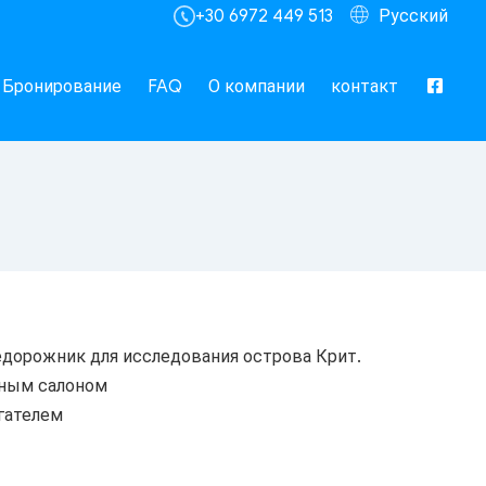
+30 6972 449 513
Русский
Бронирование
FAQ
О компании
контакт
едорожник для исследования острова Крит.
тным салоном
гателем