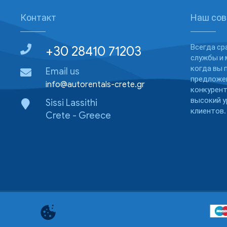
Контакт
Наш сов
Всегда ср
+30 28410 71203
службы и 
когда вы 
Email us
предложен
info@autorentals-crete.gr
конкурен
высокий у
Sissi Lassithi
клиентов.
Crete - Greece