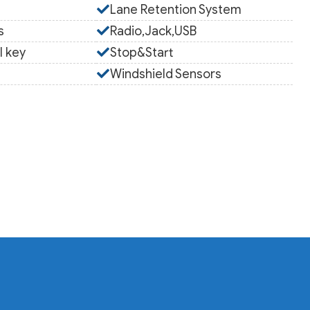
Lane Retention System
s
Radio,Jack,USB
l key
Stop&Start
Windshield Sensors