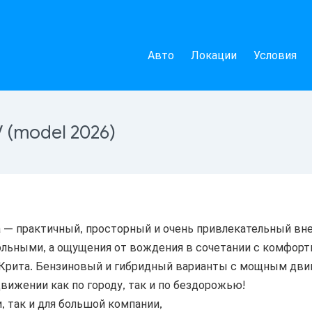
Авто
Локации
Условия
V (model 2026)
а — практичный, просторный и очень привлекательный вн
ольными, а ощущения от вождения в сочетании с комфор
Крита.
Бензиновый и гибридный варианты с мощным дви
ижении как по городу, так и по бездорожью!
, так и для большой компании,