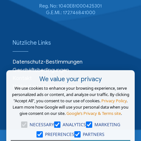
Reg. No: 1040E81000425301
G.E.MI.: 172746841000
Nützliche Links
Datenschutz-Bestimmungen
Geschäftsbedingungen
Kontakt
We value your privacy
Verkauf von Gebrauchtwagen
We use cookies to enhance your browsing experience, serve
personalized ads or content, and analyze our traffic. By clicking
"Accept All", you consent to our use of cookies.
Privacy Policy
.
Learn more how Google will use your personal data when you
give consent on our site.
Google’s Privacy & Terms site
.
NECESSARY
ANALYTICS
MARKETING
PREFERENCES
PARTNERS