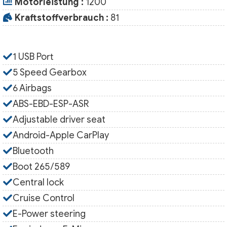
Motorleistung :
1200
Kraftstoffverbrauch :
81
1 USB Port
5 Speed Gearbox
6 Airbags
ABS-EBD-ESP-ASR
Adjustable driver seat
Android-Apple CarPlay
Bluetooth
Boot 265/589
Central lock
Cruise Control
E-Power steering