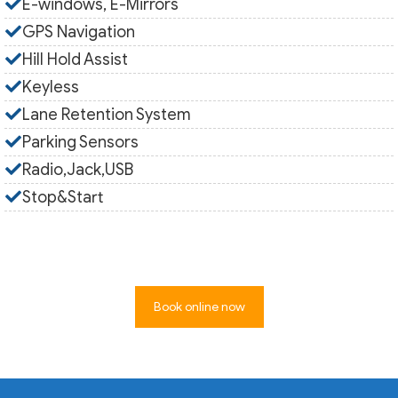
E-windows, E-Mirrors
GPS Navigation
Hill Hold Assist
Keyless
Lane Retention System
Parking Sensors
Radio,Jack,USB
Stop&Start
Book online now