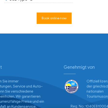
Book online now
t
Genehmigt von
n Sie immer
Offiziell lize
istungen, Service und Auto-
der griechis
enn Sie verschiedene
nationalen
inholen. Wir garantieren
Tourismusorg
urrenzfähige Preise und ein
Reg. No: 1040E81000
Maß an Kundenservice.