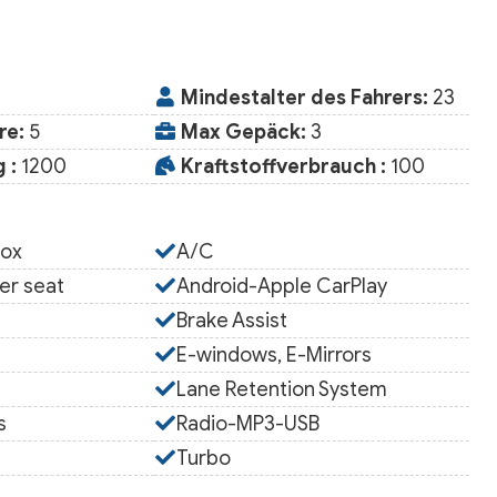
Mindestalter des Fahrers:
23
re:
5
Max Gepäck:
3
 :
1200
Kraftstoffverbrauch :
100
box
A/C
er seat
Android-Apple CarPlay
s
Brake Assist
E-windows, E-Mirrors
Lane Retention System
s
Radio-MP3-USB
Turbo