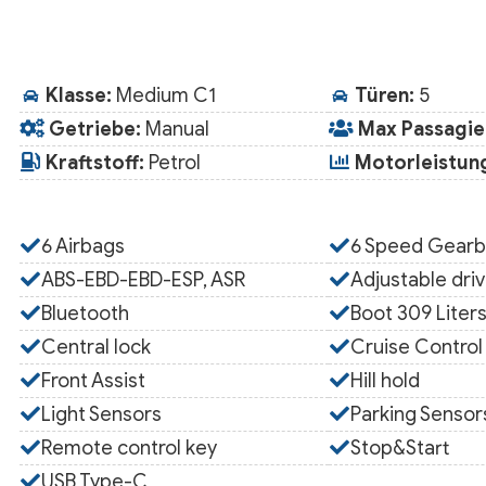
Klasse:
Medium C1
Türen:
5
Getriebe:
Manual
Max Passagie
Kraftstoff:
Petrol
Motorleistung
6 Airbags
6 Speed Gear
ABS-EBD-EBD-ESP, ASR
Adjustable driv
Bluetooth
Boot 309 Liter
Central lock
Cruise Control
Front Assist
Hill hold
Light Sensors
Parking Sensor
Remote control key
Stop&Start
USB Type-C