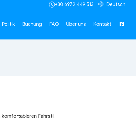
+30 6972 449 513
Deutsch
Politik
Buchung
FAQ
Über uns
Kontakt
 komfortableren Fahrstil.