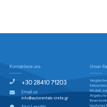
Kontaktiere uns
Unser Ra
Vergleiche
+30 28410 71203
Inklusivle
Modell, w
Email us
Angebote e
info@autorentals-crete.gr
Ihnen konk
höchstes 
Sissi Lassithi