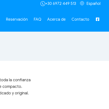
+30 6972 449 513
Español
Reservación
FAQ
Acerca de
Contacto
toda la confianza
che compacto.
cado y original.