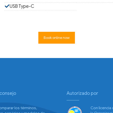
USB Type-C
Book online now
 consejo
Autorizado por
omparar los términos,
Con licencia 