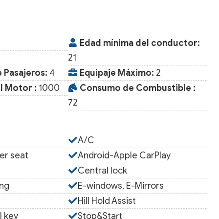
Edad mínima del conductor:
21
 Pasajeros:
4
Equipaje Máximo:
2
 Motor :
1000
Consumo de Combustible :
72
A/C
er seat
Android-Apple CarPlay
s
Central lock
ing
E-windows, E-Mirrors
Hill Hold Assist
l key
Stop&Start