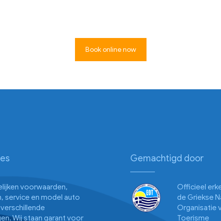
Book online now
ies
Gemachtigd door
gelijken voorwaarden,
Officieel er
, service en model auto
de Griekse N
verschillende
Organisatie 
en. Wij staan garant voor
Toerisme