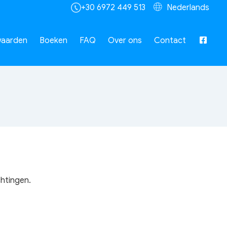
+30 6972 449 513
Nederlands
aarden
Boeken
FAQ
Over ons
Contact
chtingen.