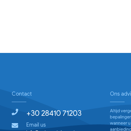
Contact
Ons adv
Altijd ver
+30 28410 71203
bepalingen
wanneer u 
Email us
aanbieding