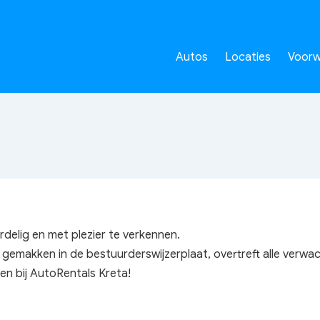
Autos
Locaties
Voorw
delig en met plezier te verkennen.
e gemakken in de bestuurderswijzerplaat, overtreft alle verwa
ten bij AutoRentals Kreta!