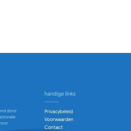
handige links
kend door
Privacybeleid
ationale
Voorwaarden
voor
Contact