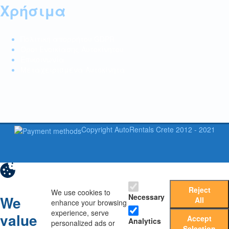
Χρήσιμα
Πολιτική απορρήτου GDPR
Όροι Ενοικίασης Αυτοκίνητου
Επικοινωνία
Μεταχειρισμένα Αυτοκίνητα
Copyright AutoRentals Crete 2012 - 2021
Reject
We use cookies to
Necessary
We
All
enhance your browsing
experience, serve
value
Accept
Analytics
personalized ads or
Selection