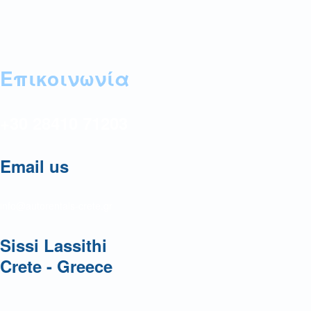
Επικοινωνία
+30 28410 71203
Email us
info@autorentals-crete.gr
Sissi Lassithi
Crete - Greece