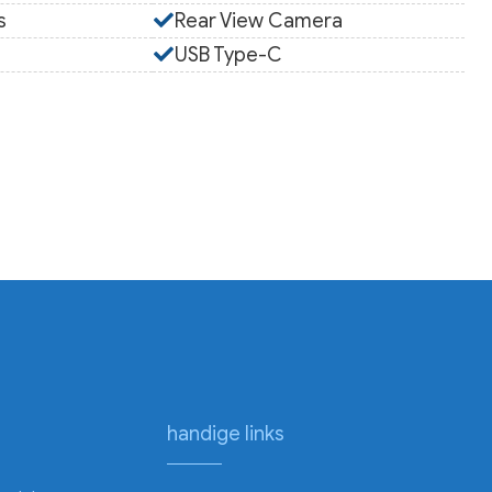
s
Rear View Camera
USB Type-C
handige links