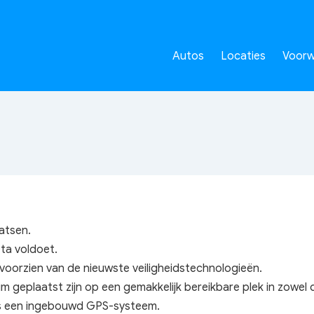
Autos
Locaties
Voorw
atsen.
ta voldoet.
 voorzien van de nieuwste veiligheidstechnologieën.
 geplaatst zijn op een gemakkelijk bereikbare plek in zowel d
als een ingebouwd GPS-systeem.