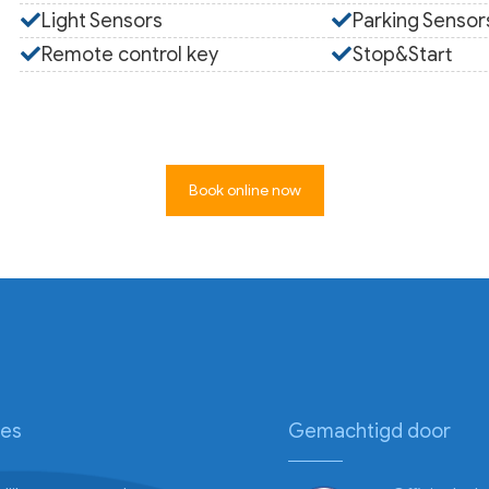
Light Sensors
Parking Sensor
Remote control key
Stop&Start
Book online now
ies
Gemachtigd door