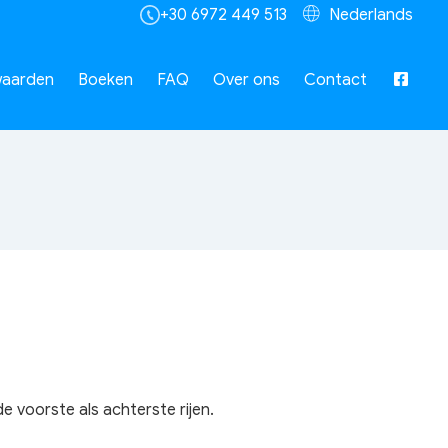
+30 6972 449 513
Nederlands
aarden
Boeken
FAQ
Over ons
Contact
e voorste als achterste rijen.