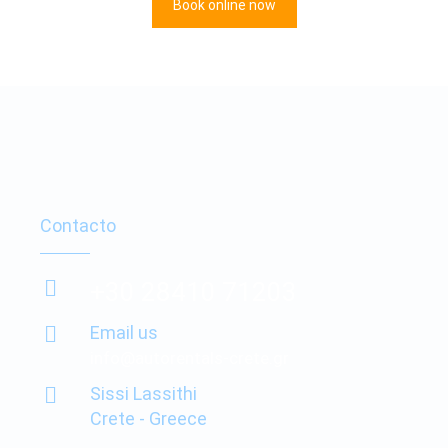
Book online now
Contacto
+30 28410 71203
Email us
info@autorentals-crete.gr
Sissi Lassithi
Crete - Greece