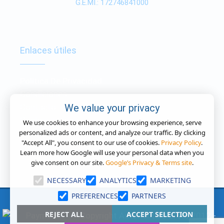
G.E.MI.: 172746841000
Enlaces útiles
Política De Privacidad
Condiciones
We value your privacy
Contacto
Coches usados
We use cookies to enhance your browsing experience, serve
personalized ads or content, and analyze our traffic. By clicking
"Accept All", you consent to our use of cookies.
Privacy Policy
.
Learn more how Google will use your personal data when you
give consent on our site.
Google’s Privacy & Terms site
.
NECESSARY
ANALYTICS
MARKETING
PREFERENCES
PARTNERS
REJECT ALL
ACCEPT SELECTION
Copyright AutoRentals Crete 2012 -