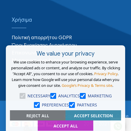
Χρήσιμα
Πολιτική απορρήτου GDPR
Όροι Ενοικίασης Αυτοκίνητου
Επικοινωνία
We value your privacy
Μεταχειρισμένα Αυτοκίνητα
We use cookies to enhance your browsing experience, serve
personalized ads or content, and analyze our traffic. By clicking
"Accept All", you consent to our use of cookies.
Privacy Policy
.
Learn more how Google will use your personal data when you
give consent on our site.
Google’s Privacy & Terms site
.
NECESSARY
ANALYTICS
MARKETING
PREFERENCES
PARTNERS
REJECT ALL
ACCEPT SELECTION
Copyright AutoRentals Crete
2012 - 2021
ACCEPT ALL