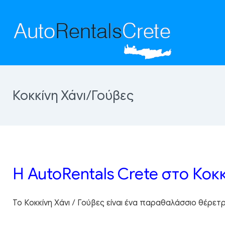
Κοκκίνη Χάνι/Γούβες
Η AutoRentals Crete στο Κοκκ
Το Κοκκίνη Χάνι / Γούβες είναι ένα παραθαλάσσιο θέρε