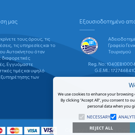
ση μας
Εξουσιοδοτημένο απ
κρίνετε τους όρους, τις
Αδειοδοτημ
εις, τις υπηρεσίες και το
Γραφείο Γενι
ου Αυτοκίνητου όταν
Τουρισμού
 διαφορετικές
Reg. No: 1040E81000
ς. Εγγυόμαστε
G.E.MI.: 17274684
τικές τιμές και υψηλό
εξυπηρέτησης των
We
We use cookies to enhance your browsing ex
By clicking "Accept All", you consent to ou
personal data when you gi
NECESSARY
ANALYT
REJECT ALL
Copyright AutoRentals Crete 2