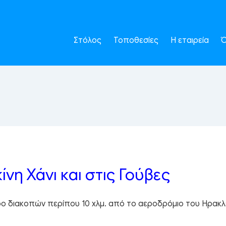
Στόλος
Τοποθεσίες
Η εταιρεία
Ό
ίνη Χάνι και στις Γούβες
τρο διακοπών περίπου 10 χλμ. από το αεροδρόμιο του Ηρακλ