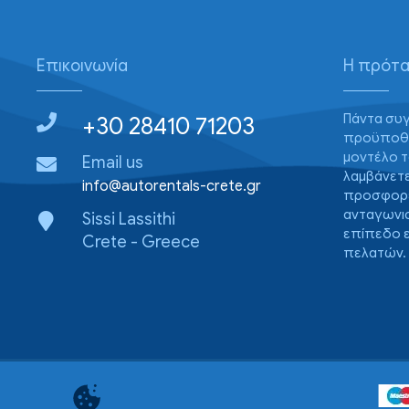
Επικοινωνία
Η πρότα
Πάντα συγ
+30 28410 71203
προϋποθέσ
μοντέλο τ
Email us
λαμβάνετε
info@autorentals-crete.gr
προσφορέ
ανταγωνισ
Sissi Lassithi
επίπεδο 
Crete - Greece
πελατών.