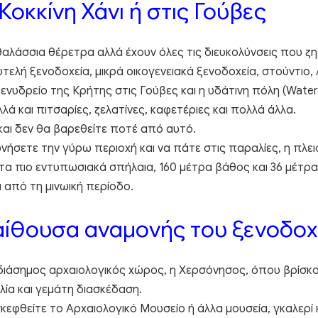
Κοκκίνη Χάνι ή στις Γούβες
αθαλάσσια θέρετρα αλλά έχουν όλες τις διευκολύνσεις που ζ
λή ξενοδοχεία, μικρά οικογενειακά ξενοδοχεία, στούντιο, A
ο ενυδρείο της Κρήτης στις Γούβες και η υδάτινη πόλη (Water
 και πιτσαρίες, ζελατίνες, καφετέριες και πολλά άλλα.
και δεν θα βαρεθείτε ποτέ από αυτό.
νήσετε την γύρω περιοχή και να πάτε στις παραλίες, η πλε
ό τα πιο εντυπωσιακά σπήλαια, 160 μέτρα βάθος και 36 μέτρ
 από τη μινωική περίοδο.
αίθουσα αναμονής του ξενοδοχ
ς διάσημος αρχαιολογικός χώρος, η Χερσόνησος, όπου βρίσκ
λία και γεμάτη διασκέδαση.
ισκεφθείτε το Αρχαιολογικό Μουσείο ή άλλα μουσεία, γκαλερί