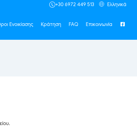
+30 6972 449 513
Ελληνικά
ροι Ενοικίασης
Κράτηση
FAQ
Επικοινωνία
είου.