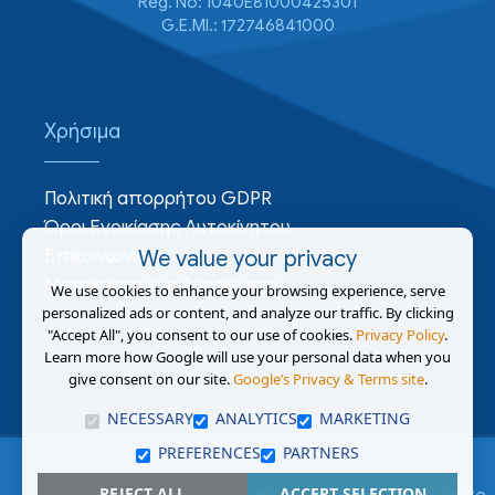
Reg. No: 1040E81000425301
G.E.MI.: 172746841000
Χρήσιμα
Πολιτική απορρήτου GDPR
Όροι Ενοικίασης Αυτοκίνητου
Επικοινωνία
We value your privacy
Μεταχειρισμένα Αυτοκίνητα
We use cookies to enhance your browsing experience, serve
personalized ads or content, and analyze our traffic. By clicking
"Accept All", you consent to our use of cookies.
Privacy Policy
.
Learn more how Google will use your personal data when you
give consent on our site.
Google’s Privacy & Terms site
.
NECESSARY
ANALYTICS
MARKETING
PREFERENCES
PARTNERS
REJECT ALL
ACCEPT SELECTION