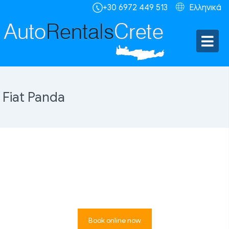
+30 6972 449 513
Ελληνικά
Fiat Panda
Book online now