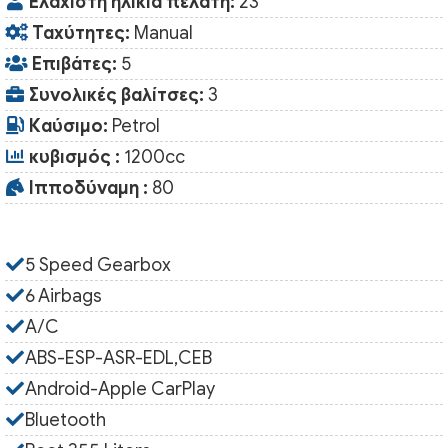
Ελάχιστη ηλικία πελάτη:
23
Ταχύτητες:
Manual
Επιβάτες:
5
Συνολικές βαλίτσες:
3
Καύσιμο:
Petrol
κυβισμός :
1200cc
Ιπποδύναμη :
80
5 Speed Gearbox
6 Airbags
A/C
ABS-ESP-ASR-EDL,CEB
Android-Apple CarPlay
Bluetooth