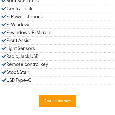
Boot 355 Liters
Central lock
E-Power steering
E-Windows
E-windows, E-Mirrors
Front Assist
Light Sensors
Radio,Jack,USB
Remote control key
Stop&Start
USB Type-C
Book online now