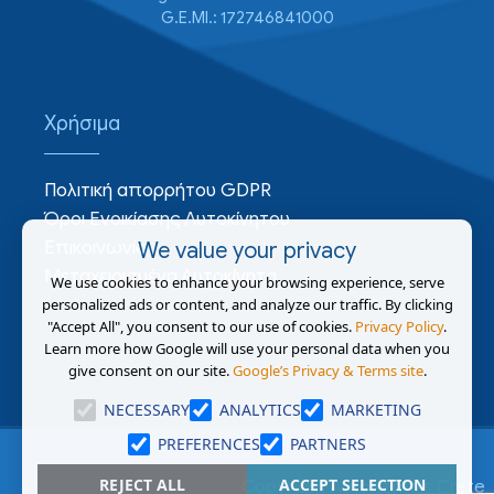
G.E.MI.: 172746841000
Χρήσιμα
Πολιτική απορρήτου GDPR
Όροι Ενοικίασης Αυτοκίνητου
Επικοινωνία
We value your privacy
Μεταχειρισμένα Αυτοκίνητα
We use cookies to enhance your browsing experience, serve
personalized ads or content, and analyze our traffic. By clicking
"Accept All", you consent to our use of cookies.
Privacy Policy
.
Learn more how Google will use your personal data when you
give consent on our site.
Google’s Privacy & Terms site
.
NECESSARY
ANALYTICS
MARKETING
PREFERENCES
PARTNERS
REJECT ALL
ACCEPT SELECTION
Copyright AutoRentals Crete